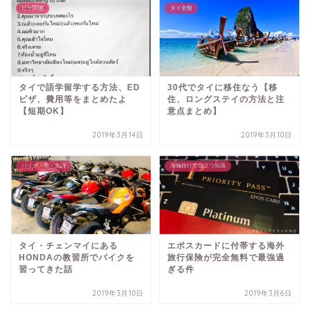
ビザ関連
タイ全般
タイで語学留学する方法、ED
30代でタイに移住なう【移
ビザ、費用等をまとめたよ
住、ロングステイの方法と注
【短期OK】
意点まとめ】
2019年3月14日
2019年3月10日
バイク・車・免許
海外旅行で役立つ知識
タイ・チェンマイにある
エポスカードに付帯する海外
HONDAの教習所でバイクを
旅行保険が完全無料で最強過
習ってきた話
ぎる件
2019年3月10日
2019年3月6日