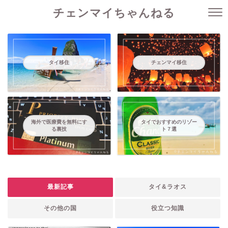
チェンマイちゃんねる
タイ移住
チェンマイ移住
海外で医療費を無料にす
タイでおすすめのリゾー
る裏技
ト７選
最新記事
タイ&ラオス
その他の国
役立つ知識