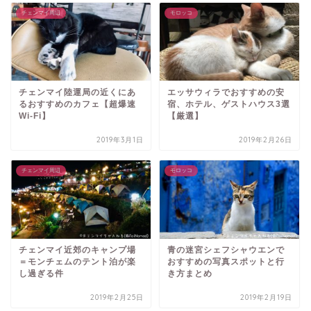
チェンマイ周辺
モロッコ
チェンマイ陸運局の近くにあ
エッサウィラでおすすめの安
るおすすめのカフェ【超爆速
宿、ホテル、ゲストハウス3選
Wi-Fi】
【厳選】
2019年3月1日
2019年2月26日
チェンマイ周辺
モロッコ
チェンマイ近郊のキャンプ場
青の迷宮シェフシャウエンで
＝モンチェムのテント泊が楽
おすすめの写真スポットと行
し過ぎる件
き方まとめ
2019年2月25日
2019年2月19日