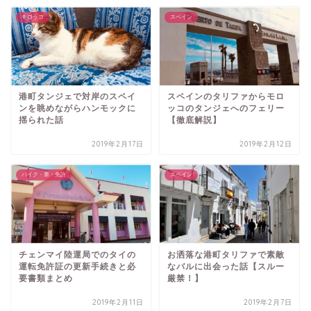
モロッコ
スペイン
港町タンジェで対岸のスペイ
スペインのタリファからモロ
ンを眺めながらハンモックに
ッコのタンジェへのフェリー
揺られた話
【徹底解説】
2019年2月17日
2019年2月12日
バイク・車・免許
スペイン
チェンマイ陸運局でのタイの
お洒落な港町タリファで素敵
運転免許証の更新手続きと必
なバルに出会った話【スルー
要書類まとめ
厳禁！】
2019年2月11日
2019年2月7日