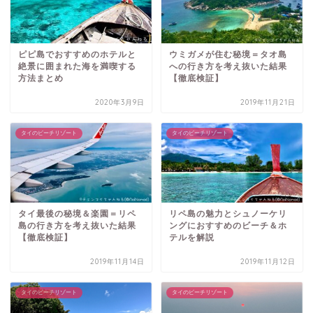
ピピ島でおすすめのホテルと
ウミガメが住む秘境＝タオ島
絶景に囲まれた海を満喫する
への行き方を考え抜いた結果
方法まとめ
【徹底検証】
2020年3月9日
2019年11月21日
タイのビーチリゾート
タイのビーチリゾート
タイ最後の秘境＆楽園＝リペ
リペ島の魅力とシュノーケリ
島の行き方を考え抜いた結果
ングにおすすめのビーチ＆ホ
【徹底検証】
テルを解説
2019年11月14日
2019年11月12日
タイのビーチリゾート
タイのビーチリゾート