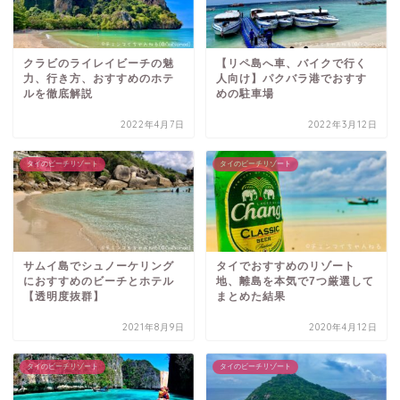
クラビのライレイビーチの魅
【リペ島へ車、バイクで行く
力、行き方、おすすめのホテ
人向け】パクバラ港でおすす
ルを徹底解説
めの駐車場
2022年4月7日
2022年3月12日
タイのビーチリゾート
タイのビーチリゾート
サムイ島でシュノーケリング
タイでおすすめのリゾート
におすすめのビーチとホテル
地、離島を本気で7つ厳選して
【透明度抜群】
まとめた結果
2021年8月9日
2020年4月12日
タイのビーチリゾート
タイのビーチリゾート