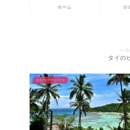
ホーム
カ
― C
タイの
タイのビーチリゾート