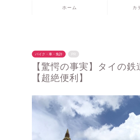
ホーム
カ
バイク・車・免許
PR
【驚愕の事実】タイの鉄
【超絶便利】